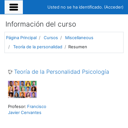
Salta al contenido principal
Usted no se ha identificado. (
Acceder
)
Información del curso
Página Principal
Cursos
Miscellaneous
Teoría de la personalidad
Resumen
Teoría de la Personalidad Psicología
Profesor:
Francisco
Javier Cervantes