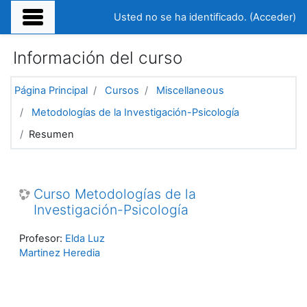
Salta al contenido principal
Usted no se ha identificado. (
Acceder
)
Información del curso
Página Principal
Cursos
Miscellaneous
Metodologías de la Investigación-Psicología
Resumen
Curso Metodologías de la
Investigación-Psicología
Profesor:
Elda Luz
Martinez Heredia