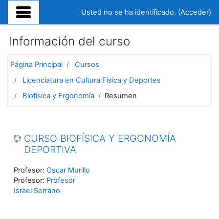
Salta al contenido principal
Usted no se ha identificado. (
Acceder
)
Información del curso
Página Principal
Cursos
Licenciatura en Cultura Física y Deportes
Biofísica y Ergonomía
Resumen
CURSO BIOFÍSICA Y ERGONOMÍA
DEPORTIVA
Profesor:
Oscar Murillo
Profesor:
Profesor
Israel Serrano