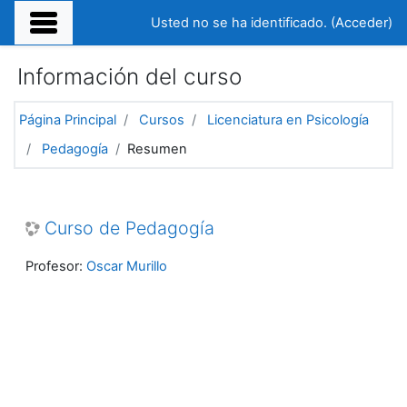
Salta al contenido principal
Usted no se ha identificado. (
Acceder
)
Información del curso
Página Principal
Cursos
Licenciatura en Psicología
Pedagogía
Resumen
Curso de Pedagogía
Profesor:
Oscar Murillo