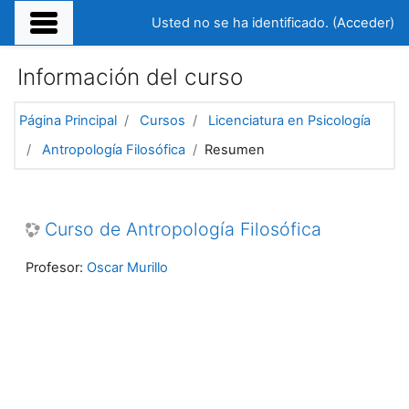
Salta al contenido principal
Usted no se ha identificado. (
Acceder
)
Información del curso
Página Principal
Cursos
Licenciatura en Psicología
Antropología Filosófica
Resumen
Curso de Antropología Filosófica
Profesor:
Oscar Murillo