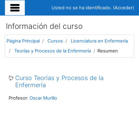
Salta al contenido principal
Usted no se ha identificado. (
Acceder
)
Información del curso
Página Principal
Cursos
Licenciatura en Enfermería
Teorías y Procesos de la Enfermería
Resumen
Curso Teorías y Procesos de la
Enfermería
Profesor:
Oscar Murillo