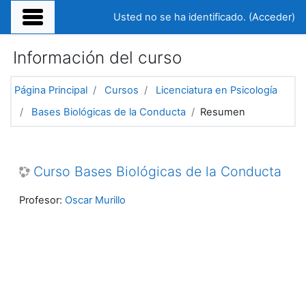
Salta al contenido principal
Usted no se ha identificado. (
Acceder
)
Información del curso
Página Principal
Cursos
Licenciatura en Psicología
Bases Biológicas de la Conducta
Resumen
Curso Bases Biológicas de la Conducta
Profesor:
Oscar Murillo