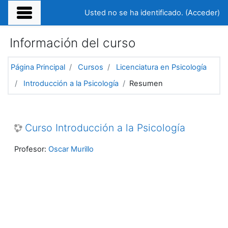
Salta al contenido principal
Usted no se ha identificado. (
Acceder
)
Información del curso
Página Principal
Cursos
Licenciatura en Psicología
Introducción a la Psicología
Resumen
Curso Introducción a la Psicología
Profesor:
Oscar Murillo