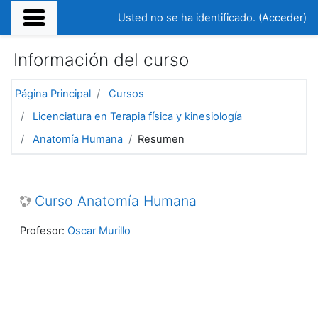
Salta al contenido principal
Usted no se ha identificado. (
Acceder
)
Información del curso
Página Principal
Cursos
Licenciatura en Terapia física y kinesiología
Anatomía Humana
Resumen
Curso Anatomía Humana
Profesor:
Oscar Murillo