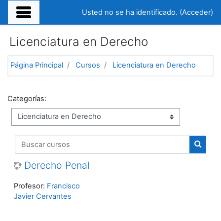
Salta al contenido principal
Usted no se ha identificado. (
Acceder
)
Licenciatura en Derecho
Página Principal
Cursos
Licenciatura en Derecho
Categorías:
Buscar cursos
Buscar
Derecho Penal
Profesor:
Francisco
Javier Cervantes