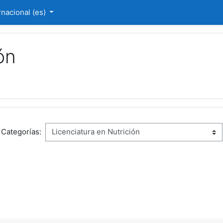
nacional ‎(es)‎
ón
Categorías: