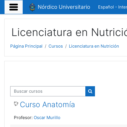
Salta al contenido principal
Nórdico Universitario
Español - Inter
Licenciatura en Nutrici
Página Principal
Cursos
Licenciatura en Nutrición
Buscar cursos
Buscar cursos
Curso Anatomía
Profesor:
Oscar Murillo